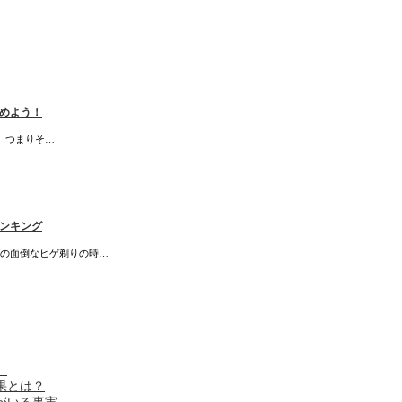
めよう！
 つまりそ…
ンキング
の面倒なヒゲ剃りの時…
。
果とは？