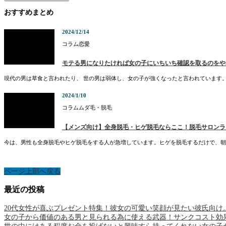
おすすめまとめ
2024/12/14
コラム
恋愛
モテる男になりたければ女の子にいちいち確認を取るのをや
現代の男は草食と言われたり、 世の男は弱体し、女の子が強くなったと言われています。
2024/1/10
コラム
ムダ毛・脱毛
【メンズ向け】全身脱毛・ヒゲ脱毛ならここ！脱毛サロンラ
今は、男性も全身脱毛やヒゲ脱毛をする人が急増しています。ヒゲを脱毛するだけで、朝
ページ上部へ戻る
最近の投稿
20代女性が喜ぶプレゼント特集！彼女の可愛い笑顔が見たい彼氏向け
女の子から価値のある男と見られる為に使える武器！サンクコスト効