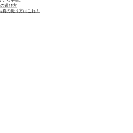
がいる事実。
所の選び方
写真の撮り方はこれ！