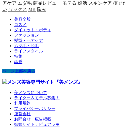
アケア
ムダ毛
商品レビュー
モテる
婚活
スキンケア
痩せた
い
ワックス
MB
悩み
美容全般
コスメ
ダイエット・ボディ
ファッション
髪型・ヘアケア
ムダ毛・脱毛
ライフスタイル
特集
恋愛
ページ上部へ戻る
美メンズについて
ライター＆モデル募集！
利用規約
プライバシーポリシー
運営会社
お問合せ・広告掲載
姉妹サイト：ピュアラモ