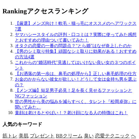
Ranking
アクセスランキング
【厳選】メンズ向け！軟毛・猫っ毛にオススメのヘアワックス
7選
ヤマハシースタイルの評判・口コミは？実際に使ってみた感想
とおすすめの理由ついて書いてみた！
オタクの恋愛の一番の問題点？“とら婚”はなぜ炎上したのか
【男のシミ取り特集】頑固なシミ取りに効果がある！おすすめ
の方法4選
これからの“婚活時代”見逃してはいけない良い女の３つのポイ
ント
【お洒落の第一歩は、鼻毛の処理から】正しい鼻毛処理の仕方
お金のかからない彼女が欲しい！どうして女は金持ち男を選ぶ
の？
【メンズ編】短足男子必見！足を長く見せるファッションと
NGファッション
世の男性から美の悩みを減らすべく、タレント『松岡卓弥』に
聞いてみた。
童顔は老けるとやばい！？老け顔になる人の特徴はこれ！
人気のキーワード
筋トレ
美肌
プレゼント
BBクリーム
臭い
恋愛テクニック
ヘ