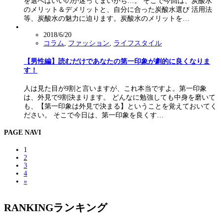
を選べばいいのか迷ってまいがち…。 そこで今回は、炭酸水
のメリット＆デメリットと、自分に合った炭酸水選び 活用法
等、炭酸水の魅力に迫ります。炭酸水のメリットを…
2018/6/20
コラム
,
ファッション
,
ライフスタイル
【男性編】読むだけであなたの第一印象が劇的に良くなりま
す！
人は見た目が9割と言いますが、これ本当ですよ。第一印象
は、外見で9割決まります。 どんなに勉強しても中身を磨いて
も、【第一印象は外見で決まる】ということを覚えておいてく
ださい。 そこで今日は、第一印象を良くす…
PAGE NAVI
1
2
3
4
»
RANKING
ランキング