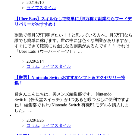
2021/6/10
ライフスタイル
【Uber Eats】スキルなしで簡単に月5万稼ぐ副業ならフードデ
リバリーがおすすめ！
副業で毎月5万円稼ぎたい！！と思っている方へ。月5万円なら
誰でも簡単に稼げます。世の中には色々な副業がありますが、
すぐにできて確実にお金になる副業があるんです＾＾ それは
『Uber Eats（ウーバーイーツ）』…
2020/3/14
コラム
,
ライフスタイル
【厳選】Nintendo Switchおすすめソフト＆アクセサリー特
集！
皆さんこんにちは、美メンズ編集部です。 Nintendo
Switch（任天堂スイッチ）が1つあると暇つぶしに便利ですよ
ね！ 編集部でも1つNintendo Switch 有機ELモデルを購入しま
した。 …
2020/1/26
コラム
,
ライフスタイル