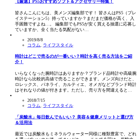
【厳選】PS5おすすめソフト＆アクセサリー特集！
皆さんこんにちは、美メンズ編集部です！ 皆さんはPS5（プレ
イステーション5）持っていますか？まだまだ価格が高く、入
手困難ですよね…。 編集部でもPS5が安く買える抽選に応募し
ていますか、全く当たる気配がない…
2019/8/8
コラム
,
ライフスタイル
時計はどこで売るのが一番いい？時計を高く売る方法をご紹
介！
いらなくなった腕時計はありますか？ブランド品時計や高級腕
時計なら比較的高値で売ることができます。メンズ向けだと、
ロレックス、パネライ、カルティエ、オメガなどブランド時計
はそれなりの値が付きます。ただし、売り方を間違えると…
2018/7/15
コラム
,
ライフスタイル
「炭酸水」毎日飲んでもいい？ 美容＆健康メリットと選び方
＆活用法
最近では炭酸水もミネラルウォーター同様に種類豊富で、どれ