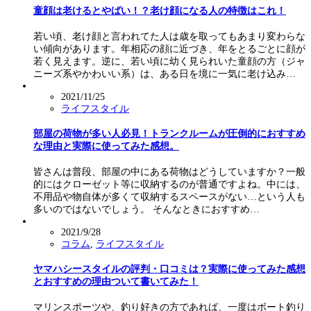
童顔は老けるとやばい！？老け顔になる人の特徴はこれ！
若い頃、老け顔と言われてた人は歳を取ってもあまり変わらな
い傾向があります。年相応の顔に近づき、年をとるごとに顔が
若く見えます。逆に、若い頃に幼く見られいた童顔の方（ジャ
ニーズ系やかわいい系）は、ある日を境に一気に老け込み…
2021/11/25
ライフスタイル
部屋の荷物が多い人必見！トランクルームが圧倒的におすすめ
な理由と実際に使ってみた感想。
皆さんは普段、部屋の中にある荷物はどうしていますか？一般
的にはクローゼット等に収納するのが普通ですよね。中には、
不用品や物自体が多くて収納するスペースがない…という人も
多いのではないでしょう。 そんなときにおすすめ…
2021/9/28
コラム
,
ライフスタイル
ヤマハシースタイルの評判・口コミは？実際に使ってみた感想
とおすすめの理由ついて書いてみた！
マリンスポーツや、釣り好きの方であれば、一度はボート釣り