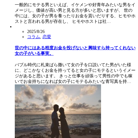
一般的にモテる男といえば、イケメンや好青年みたいな男をイ
メージし、価値が高い男と見る方が多いと思いますが、 世の
中には、女の子が男を養ったりお金を貢いだりする、ヒモやホ
ストと言われる男が存在し、 ヒモやホストは社…
2025/8/26
コラム
,
恋愛
世の中にはある程度お金を投げないと興味すら持ってくれない
女の子がいる事実。
バブル時代に札束ばら撒いて女の子を口説いてた男がいた様
に、どこかなくお金を持ってると女の子にモテるというイメー
ジがあると思います。 きっと仕事を頑張って男性の中でも稼
いでお金持ちになれば女の子にモテるみたいな青写真を持…