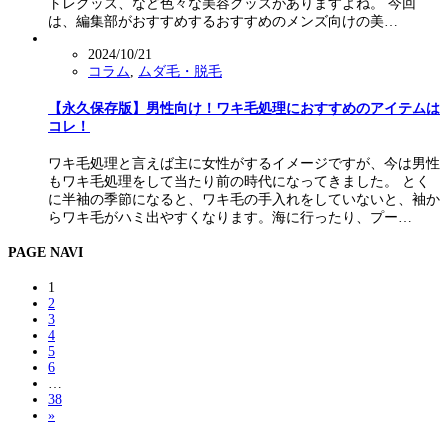
トレグッズ、など色々な美容グッズがありますよね。 今回
は、編集部がおすすめするおすすめのメンズ向けの美…
2024/10/21
コラム
,
ムダ毛・脱毛
【永久保存版】男性向け！ワキ毛処理におすすめのアイテムは
コレ！
ワキ毛処理と言えば主に女性がするイメージですが、今は男性
もワキ毛処理をして当たり前の時代になってきました。 とく
に半袖の季節になると、ワキ毛の手入れをしていないと、袖か
らワキ毛がハミ出やすくなります。海に行ったり、プー…
PAGE NAVI
1
2
3
4
5
6
…
38
»