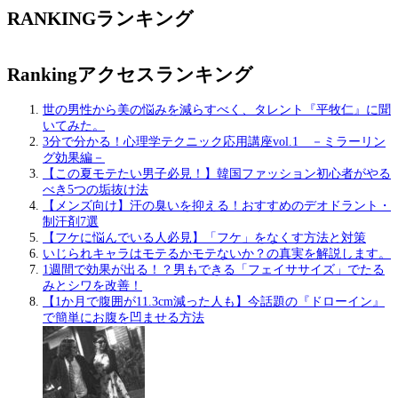
RANKING
ランキング
Ranking
アクセスランキング
世の男性から美の悩みを減らすべく、タレント『平牧仁』に聞
いてみた。
3分で分かる！心理学テクニック応用講座vol.1 －ミラーリン
グ効果編－
【この夏モテたい男子必見！】韓国ファッション初心者がやる
べき5つの垢抜け法
【メンズ向け】汗の臭いを抑える！おすすめのデオドラント・
制汗剤7選
【フケに悩んでいる人必見】「フケ」をなくす方法と対策
いじられキャラはモテるかモテないか？の真実を解説します。
1週間で効果が出る！？男もできる「フェイササイズ」でたる
みとシワを改善！
【1か月で腹囲が11.3cm減った人も】今話題の『ドローイン』
で簡単にお腹を凹ませる方法