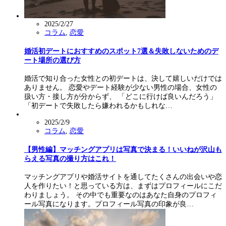
2025/2/27
コラム
,
恋愛
婚活初デートにおすすめのスポット7選＆失敗しないためのデ
ート場所の選び方
婚活で知り合った女性との初デートは、決して嬉しいだけでは
ありません。 恋愛やデート経験が少ない男性の場合、女性の
扱い方・接し方が分からず、 「どこに行けば良いんだろう」
「初デートで失敗したら嫌われるかもしれな…
2025/2/9
コラム
,
恋愛
【男性編】マッチングアプリは写真で決まる！いいねが沢山も
らえる写真の撮り方はこれ！
マッチングアプリや婚活サイトを通してたくさんの出会いや恋
人を作りたい！と思っている方は、まずはプロフィールにこだ
わりましょう。 その中でも重要なのはあなた自身のプロフィ
ール写真になります。プロフィール写真の印象が良…