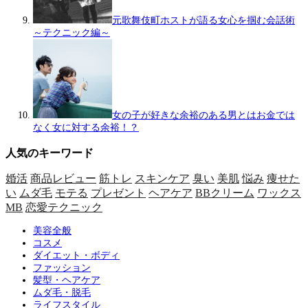
元歌舞伎町ホストが語る女心を掴む会話術
～テクニック編～
女の子が好きな余裕のある男とはお金では
なく女に対する余裕！？
人気のキーワード
婚活
商品レビュー
筋トレ
スキンケア
臭い
美肌
悩み
痩せた
い
ムダ毛
モテる
プレゼント
ヘアケア
BBクリーム
ワックス
MB
恋愛テクニック
美容全般
コスメ
ダイエット・ボディ
ファッション
髪型・ヘアケア
ムダ毛・脱毛
ライフスタイル