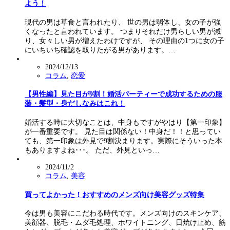
よう！
現代の男は草食と言われたり、 世の男は弱体し、女の子が強
くなったと言われています。 つまりそれだけ男らしい男が減
り、女々しい男が増えたわけですが、 その理由の1つに女の子
にいちいち確認を取りたがる男があります。…
2024/12/13
コラム
,
恋愛
【男性編】見た目が9割！婚活パーティーで成功するための服
装・髪型・身だしなみはこれ！
婚活する時に大切なことは、中身もですがやはり【第一印象】
が一番重要です。 見た目は関係ない！中身だ！！と思ってい
ても、第一印象は外見で9割決まります。実際にそういった本
もありますよね･･･。 ただ、外見といっ…
2024/11/2
コラム
,
美容
買ってよかった！おすすめのメンズ向け美容グッズ特集
今は男も美容にこだわる時代です。メンズ向けのスキンケア、
美顔器、脱毛・ムダ毛処理、ホワイトニング、日焼け止め、筋