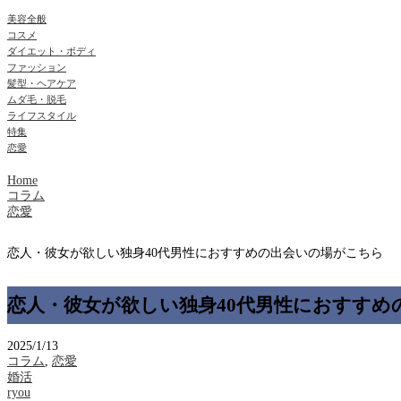
美容全般
コスメ
ダイエット・ボディ
ファッション
髪型・ヘアケア
ムダ毛・脱毛
ライフスタイル
特集
恋愛
Home
コラム
恋愛
恋人・彼女が欲しい独身40代男性におすすめの出会いの場がこちら
恋人・彼女が欲しい独身40代男性におすすめ
2025/1/13
コラム
,
恋愛
婚活
ryou