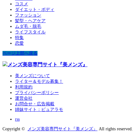
コスメ
ダイエット・ボディ
ファッション
髪型・ヘアケア
ムダ毛・脱毛
ライフスタイル
特集
恋愛
ページ上部へ戻る
美メンズについて
ライター＆モデル募集！
利用規約
プライバシーポリシー
運営会社
お問合せ・広告掲載
姉妹サイト：ピュアラモ
rss
Copyright ©
メンズ美容専門サイト『美メンズ』
All rights reserved.