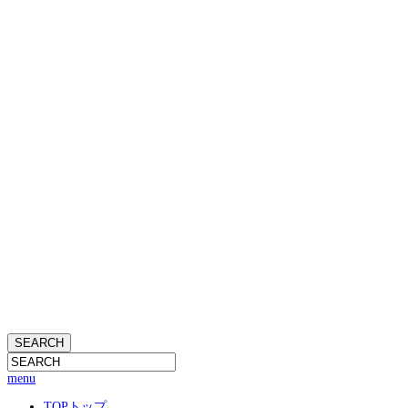
menu
TOP
トップ