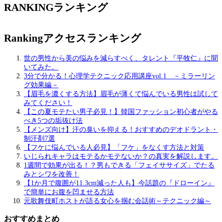
RANKING
ランキング
Ranking
アクセスランキング
世の男性から美の悩みを減らすべく、タレント『平牧仁』に聞
いてみた。
3分で分かる！心理学テクニック応用講座vol.1 －ミラーリン
グ効果編－
【眉毛を濃くする方法】眉毛が薄くて悩んでいる男性は試して
みてください！
【この夏モテたい男子必見！】韓国ファッション初心者がやる
べき5つの垢抜け法
【メンズ向け】汗の臭いを抑える！おすすめのデオドラント・
制汗剤7選
【フケに悩んでいる人必見】「フケ」をなくす方法と対策
いじられキャラはモテるかモテないか？の真実を解説します。
1週間で効果が出る！？男もできる「フェイササイズ」でたる
みとシワを改善！
【1か月で腹囲が11.3cm減った人も】今話題の『ドローイン』
で簡単にお腹を凹ませる方法
元歌舞伎町ホストが語る女心を掴む会話術～テクニック編～
おすすめまとめ