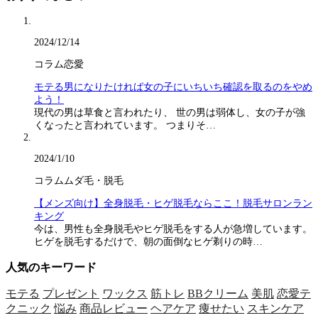
2024/12/14
コラム
恋愛
モテる男になりたければ女の子にいちいち確認を取るのをやめ
よう！
現代の男は草食と言われたり、 世の男は弱体し、女の子が強
くなったと言われています。 つまりそ…
2024/1/10
コラム
ムダ毛・脱毛
【メンズ向け】全身脱毛・ヒゲ脱毛ならここ！脱毛サロンラン
キング
今は、男性も全身脱毛やヒゲ脱毛をする人が急増しています。
ヒゲを脱毛するだけで、朝の面倒なヒゲ剃りの時…
人気のキーワード
モテる
プレゼント
ワックス
筋トレ
BBクリーム
美肌
恋愛テ
クニック
悩み
商品レビュー
ヘアケア
痩せたい
スキンケア