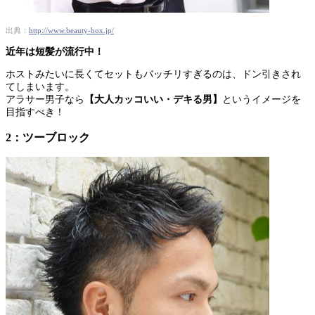
出典：
http://www.beauty-box.jp/
近年は短髪が流行中！
ホストみたいに長くてセットもバッチリすぎるのは、ドン引きされ
てしまいます。
アラサー男子なら
【大人カッコいい・デキる男】
というイメージを
目指すべき！
2：ツーブロック