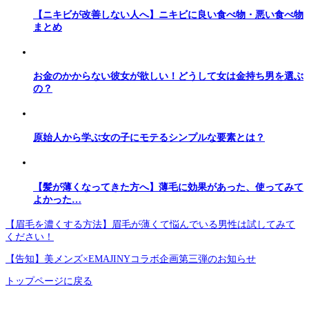
【ニキビが改善しない人へ】ニキビに良い食べ物・悪い食べ物
まとめ
お金のかからない彼女が欲しい！どうして女は金持ち男を選ぶ
の？
原始人から学ぶ女の子にモテるシンプルな要素とは？
【髪が薄くなってきた方へ】薄毛に効果があった、使ってみて
よかった…
【眉毛を濃くする方法】眉毛が薄くて悩んでいる男性は試してみて
ください！
【告知】美メンズ×EMAJINYコラボ企画第三弾のお知らせ
トップページに戻る