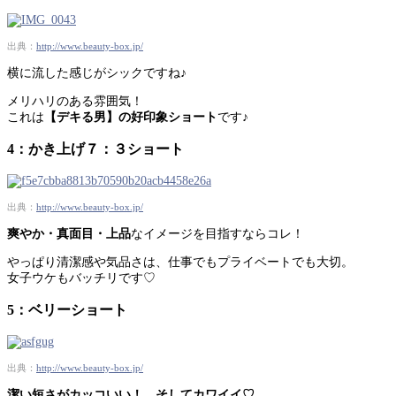
出典：
http://www.beauty-box.jp/
横に流した感じがシックですね♪
メリハリのある雰囲気！
これは
【デキる男】の好印象ショート
です♪
4：かき上げ７：３ショート
出典：
http://www.beauty-box.jp/
爽やか・真面目・上品
なイメージを目指すならコレ！
やっぱり清潔感や気品さは、仕事でもプライベートでも大切。
女子ウケもバッチリです♡
5：ベリーショート
出典：
http://www.beauty-box.jp/
潔い短さがカッコいい！ そしてカワイイ♡