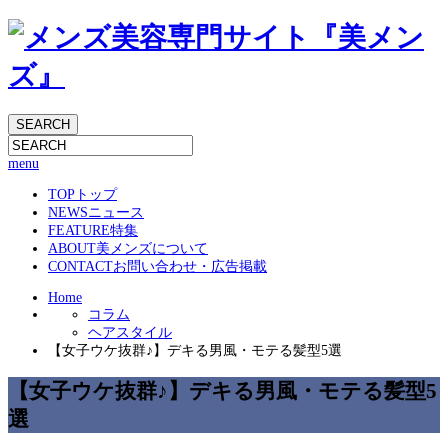
menu
TOP
トップ
NEWS
ニュース
FEATURE
特集
ABOUT
美メンズについて
CONTACT
お問い合わせ・広告掲載
Home
コラム
ヘアスタイル
【女子ウケ抜群♪】デキる男風・モテる髪型5選
【女子ウケ抜群♪】デキる男風・モテる髪型5
選