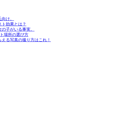
氏向け。
スト効果とは？
女の子がいる事実。
ート場所の選び方
らえる写真の撮り方はこれ！