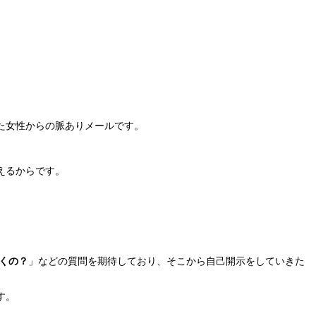
た女性からの脈ありメールです。
えるからです。
くの？
」などの質問を期待しており、そこから自己開示をしていきた
す。