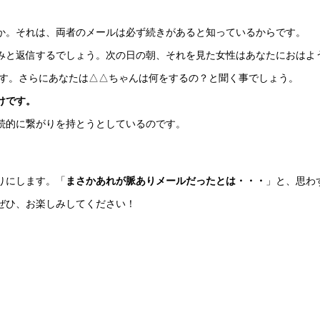
か。それは、両者のメールは必ず続きがあると知っているからです。
みと返信するでしょう。次の日の朝、それを見た女性はあなたにおはよ
す。さらにあなたは△△ちゃんは何をするの？と聞く事でしょう。
けです。
続的に繋がりを持とうとしているのです。
りにします。「
まさかあれが脈ありメールだったとは・・・
」と、思わ
ぜひ、お楽しみしてください！