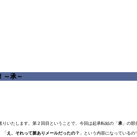
！～承～
送りいたします。第２回目ということで、今回は起承転結の「
承
」の部
。「
え、それって脈ありメールだったの？
」という内容になっているの