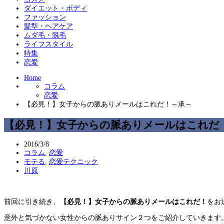
ダイエット・ボディ
ファッション
髪型・ヘアケア
ムダ毛・脱毛
ライフスタイル
特集
恋愛
Home
コラム
恋愛
【必見！】女子からの脈ありメールはこれだ！～承～
【必見！】女子からの脈ありメールはこれだ
2016/3/8
コラム
,
恋愛
モテる
,
恋愛テクニック
川原
前回に引き続き、
【必見！】女子からの脈ありメールはこれだ！
をお
意外と気づかない女性からの脈ありサイン２つをご紹介していきます