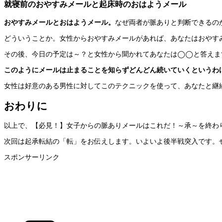
就寝前のおやすみメールと起床時のおはようメール
おやすみメールとおはようメール。
なぜ両者が脈ありと判断できるの
どういうことか。女性からおやすみメールがあれば、あなたはおやす
その後、今日の予定は～？と女性から聞かれてあなたは◯◯と答えま
このようにメールは止まることを知らずどんどん続いていくというわ
女性は好意のある男性に対してこのテクニックを使って、あなたと継
おわりに
以上で、【必見！】女子からの脈ありメールはこれだ！～承～を終わ
次回は起承転結の「転」をお伝えします。いよいよ後半戦突入です。
スポンサーリンク