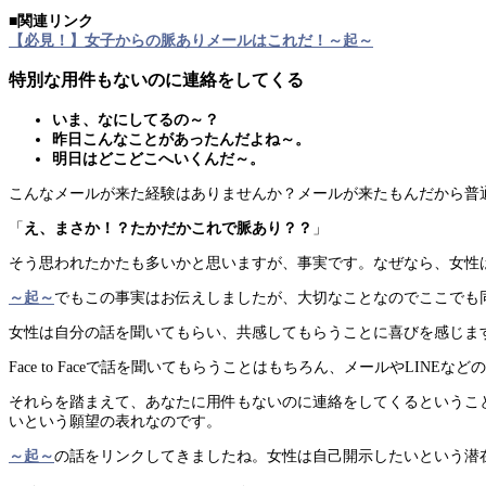
■関連リンク
【必見！】女子からの脈ありメールはこれだ！～起～
特別な用件もないのに連絡をしてくる
いま、なにしてるの～？
昨日こんなことがあったんだよね～。
明日はどこどこへいくんだ～。
こんなメールが来た経験はありませんか？メールが来たもんだから普
「
え、まさか！？たかだかこれで脈あり？？
」
そう思われたかたも多いかと思いますが、事実です。なぜなら、女性
～起～
でもこの事実はお伝えしましたが、大切なことなのでここでも
女性は自分の話を聞いてもらい、共感してもらうことに喜びを感じま
Face to Faceで話を聞いてもらうことはもちろん、メールやLI
それらを踏まえて、あなたに用件もないのに連絡をしてくるというこ
いという願望の表れなのです。
～起～
の話をリンクしてきましたね。女性は自己開示したいという潜