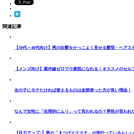
関連記事
【30代～40代向け】男の白髪をかっこよく見せる髪型・ヘアス
【メンズ向け】紫外線ゼロで小麦肌になれる！オススメのセル
女の子にモテたければ使えるものは全部使った方が良い理由！
なんで女性に「生理的にムリ」って言われるの？男性が言われ
【目力アップ↑】男の「まつげエクステ」が流行っているらしい