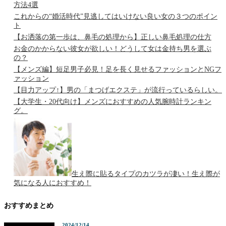
方法4選
これからの“婚活時代”見逃してはいけない良い女の３つのポイン
ト
【お洒落の第一歩は、鼻毛の処理から】正しい鼻毛処理の仕方
お金のかからない彼女が欲しい！どうして女は金持ち男を選ぶ
の？
【メンズ編】短足男子必見！足を長く見せるファッションとNGフ
ァッション
【目力アップ↑】男の「まつげエクステ」が流行っているらしい。
【大学生・20代向け】メンズにおすすめの人気腕時計ランキン
グ。
生え際に貼るタイプのカツラが凄い！生え際が
気になる人におすすめ！
おすすめまとめ
2024/12/14