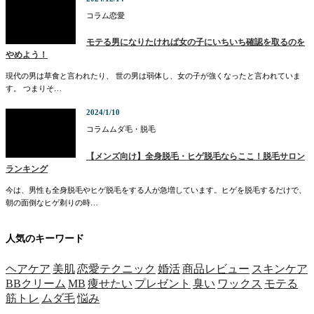
コラム
恋愛
モテる男になりたければ女の子にいちいち確認を取るのを
やめよう！
現代の男は草食と言われたり、 世の男は弱体し、女の子が強くなったと言われていま
す。 つまりそ…
2024/1/10
コラム
ムダ毛・脱毛
【メンズ向け】全身脱毛・ヒゲ脱毛ならここ！脱毛サロン
ランキング
今は、男性も全身脱毛やヒゲ脱毛をする人が急増しています。ヒゲを脱毛するだけで、
朝の面倒なヒゲ剃りの時…
人気のキーワード
ヘアケア
美肌
恋愛テクニック
婚活
商品レビュー
スキンケア
BBクリーム
MB
痩せたい
プレゼント
臭い
ワックス
モテる
筋トレ
ムダ毛
悩み