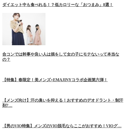
ダイエット中も食べれる！？低カロリーな「おつまみ」8選！
合コンでは幹事や良い人は損をして女の子にモテないって本当な
の？
【特集】春限定！美メンズ×EMAJINYコラボ企画第六弾！
【メンズ向け】汗の臭いを抑える！おすすめのデオドラント・制汗
剤7…
【男のVIO特集】メンズのVIO脱毛ならここがおすすめ！VIOグ…