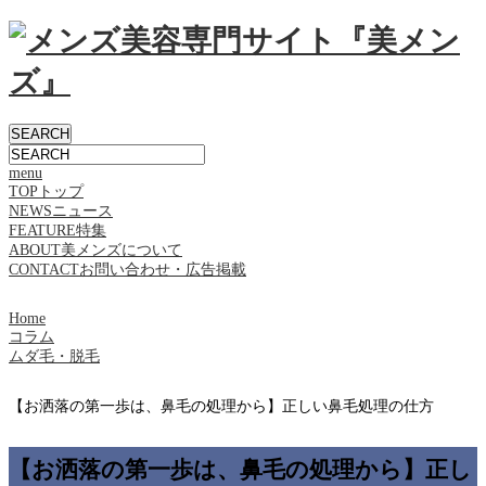
menu
TOP
トップ
NEWS
ニュース
FEATURE
特集
ABOUT
美メンズについて
CONTACT
お問い合わせ・広告掲載
Home
コラム
ムダ毛・脱毛
【お洒落の第一歩は、鼻毛の処理から】正しい鼻毛処理の仕方
【お洒落の第一歩は、鼻毛の処理から】正し