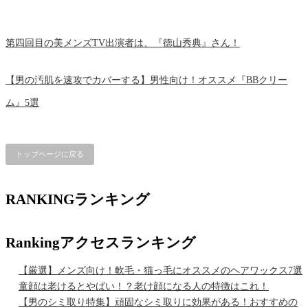
第四回目の美メンズTV出演者は、『徳山秀典』さん！
【男の汚肌を速攻でカバーする】男性向け！オススメ『BBクリー
ム』5選
トップページに戻る
RANKING
ランキング
Ranking
アクセスランキング
【厳選】メンズ向け！軟毛・猫っ毛にオススメのヘアワックス7選
童顔は老けるとやばい！？老け顔になる人の特徴はこれ！
【男のシミ取り特集】頑固なシミ取りに効果がある！おすすめの