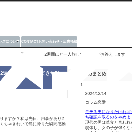
ンズについて
CONTACT
お問い合わせ・広告掲載
ない！？実際に石垣島へ2週間ほど一人旅してきた私がお答えします。
2週間ほど一人旅してきた私
おすすめまとめ
2024/12/14
コラム
恋愛
モテる男になりたければ
ち確認を取るのをやめよ
りますか？私は先日、用事があり2
現代の男は草食と言われ
くちゃきれいで島に降りた瞬間感動
弱体し、女の子が強くな