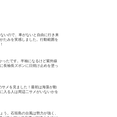
来ないので、車がないと自由に行き来
がたみを実感しました。行動範囲を
！
暑かったです。半袖になるけど紫外線
に長袖長ズボンに日焼け止めを塗っ
のサメを見ました！最初は海藻が動
に入る人は周辺二サメがいないかを
ょう。石垣島の台風は勢力が強く、