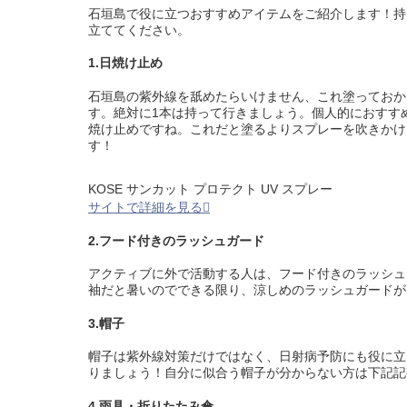
石垣島で役に立つおすすめアイテムをご紹介します！持
立ててください。
1.日焼け止め
石垣島の紫外線を舐めたらいけません、これ塗っておか
す。絶対に1本は持って行きましょう。個人的におすす
焼け止めですね。これだと塗るよりスプレーを吹きかけ
す！
KOSE サンカット プロテクト UV スプレー
サイトで詳細を見る
2.フード付きのラッシュガード
アクティブに外で活動する人は、フード付きのラッシュ
袖だと暑いのでできる限り、涼しめのラッシュガードが
3.帽子
帽子は紫外線対策だけではなく、日射病予防にも役に立
りましょう！自分に似合う帽子が分からない方は下記記
4.雨具・折りたたみ傘