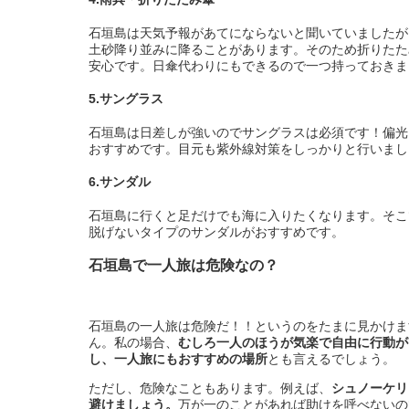
石垣島は天気予報があてにならないと聞いていましたが
土砂降り並みに降ることがあります。そのため折りたた
安心です。日傘代わりにもできるので一つ持っておきま
5.サングラス
石垣島は日差しが強いのでサングラスは必須です！偏光
おすすめです。目元も紫外線対策をしっかりと行いまし
6.サンダル
石垣島に行くと足だけでも海に入りたくなります。そこ
脱げないタイプのサンダルがおすすめです。
石垣島で一人旅は危険なの？
石垣島の一人旅は危険だ！！というのをたまに見かけま
ん。私の場合、
むしろ一人のほうが気楽で自由に行動が
し、一人旅にもおすすめの場所
とも言えるでしょう。
ただし、危険なこともあります。例えば、
シュノーケリ
避けましょう。
万が一のことがあれば助けを呼べないの