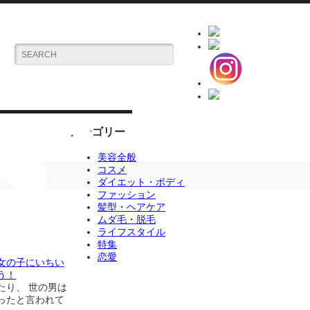
カテゴリー
美容全般
コスメ
ダイエット・ボディ
ファッション
髪型・ヘアケア
ムダ毛・脱毛
ライフスタイル
特集
恋愛
女の子にいちい
う！
たり、 世の男は
ったと言われて