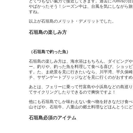
とてつもない威力で接近してきます。過去に70m/sの
やばかったそう！シーズン中は、台風を気にしながら旅
すね。
以上が石垣島のメリット・デメリットでした。
石垣島の楽しみ方
（石垣島で釣った魚）
石垣島の楽しみ方は、海水浴はもちろん、ダイビングや
ー、釣りや、釣った魚を料理して食べる喜び、ショッピ
す。た、ま絶景を見に行きたいなら、川平湾、平久保崎
チ、サザンゲートブリッジなどを見に行くのがおすすめ
あとは、フェリーに乗って竹富島や小浜島などの島巡り
てサイクリングしたりできるので爽快ですよ！
他にも石垣島でしか味わえない食べ物を好きなだけ食べ
山そばや、石垣牛、八重山の郷土料理などほんとうにど
石垣島必須のアイテム