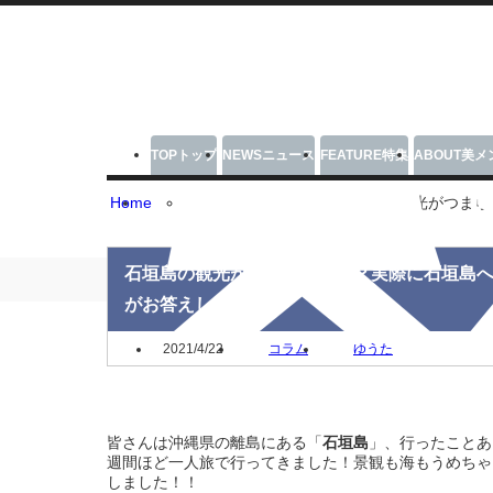
TOP
トップ
NEWS
ニュース
FEATURE
特集
ABOUT
美メ
Home
コラム
石垣島の観光がつまら
石垣島の観光がつまらない！？実際に石垣島へ
がお答えします。
2021/4/22
コラム
ゆうた
皆さんは沖縄県の離島にある「
石垣島
」、行ったことあ
週間ほど一人旅で行ってきました！景観も海もうめちゃ
しました！！