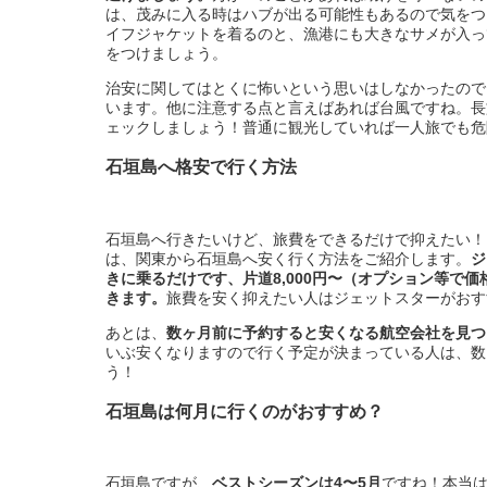
は、茂みに入る時はハブが出る可能性もあるので気をつ
イフジャケットを着るのと、漁港にも大きなサメが入っ
をつけましょう。
治安に関してはとくに怖いという思いはしなかったので
います。他に注意する点と言えばあれば台風ですね。長
ェックしましょう！普通に観光していれば一人旅でも危
石垣島へ格安で行く方法
石垣島へ行きたいけど、旅費をできるだけで抑えたい！
は、関東から石垣島へ安く行く方法をご紹介します。
ジ
きに乗るだけです、片道8,000円〜（オプション等で
きます。
旅費を安く抑えたい人はジェットスターがおす
あとは、
数ヶ月前に予約すると安くなる航空会社を見つ
いぶ安くなりますので行く予定が決まっている人は、数
う！
石垣島は何月に行くのがおすすめ？
石垣島ですが、
ベストシーズンは4〜5月
ですね！本当は