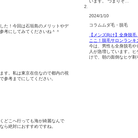
います。 つまりそ…
2024/1/10
コラム
ムダ毛・脱毛
した！今回は石垣島のメリットやデ
参考にしてみてくださいね＾＾
【メンズ向け】全身脱毛
ここ！脱毛サロンランキ
今は、男性も全身脱毛や
人が急増しています。ヒ
けで、朝の面倒なヒゲ剃
ます。私は東京在住なので都内の視
で参考までにしてください。
くどこへ行っても海が綺麗なんで
なら絶対におすすめですね。