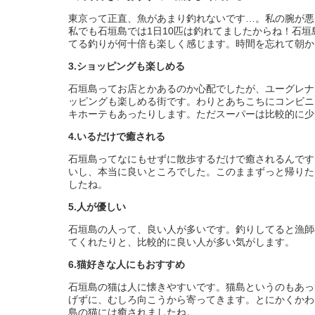
東京って正直、魚があまり釣れないです…。私の腕が悪
私でも石垣島では1日10匹は釣れてましたからね！石
てる釣りが何十倍も楽しく感じます。時間を忘れて朝か
3.ショッピングも楽しめる
石垣島ってお店とかあるのか心配でしたが、ユーグレナ
ッピングも楽しめる街です。わりとあちこちにコンビニ
キホーテもあったりします。ただスーパーは比較的に少
4.いるだけで癒される
石垣島ってなにもせずに散歩するだけで癒されるんです
いし、本当に良いところでした。このままずっと帰りた
したね。
5.人が優しい
石垣島の人って、良い人が多いです。釣りしてると漁師
てくれたりと、比較的に良い人が多い気がします。
6.猫好きな人にもおすすめ
石垣島の猫は人に懐きやすいです。猫島というのもあっ
げずに、むしろ向こうから寄ってきます。とにかくかわ
島の猫には癒されましたね。