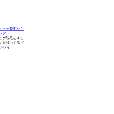
・ヒゲ脱毛なら
ング
ヒゲ脱毛をする
ゲを脱毛するだ
りの時…