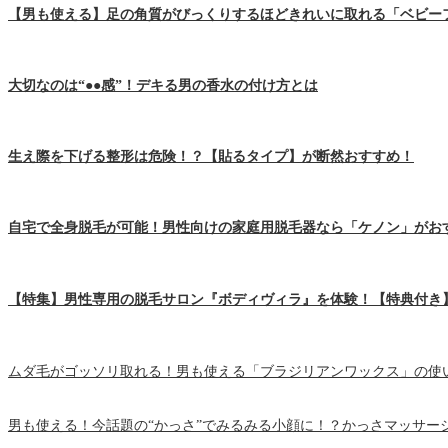
【男も使える】足の角質がびっくりするほどきれいに取れる「ベビー
大切なのは“●●感”！デキる男の香水の付け方とは
生え際を下げる整形は危険！？【貼るタイプ】が断然おすすめ！
自宅で全身脱毛が可能！男性向けの家庭用脱毛器なら「ケノン」がお
【特集】男性専用の脱毛サロン『ボディヴィラ』を体験！【特典付き
ムダ毛がゴッソリ取れる！男も使える「ブラジリアンワックス」の使
男も使える！今話題の“かっさ”でみるみる小顔に！？かっさマッサー