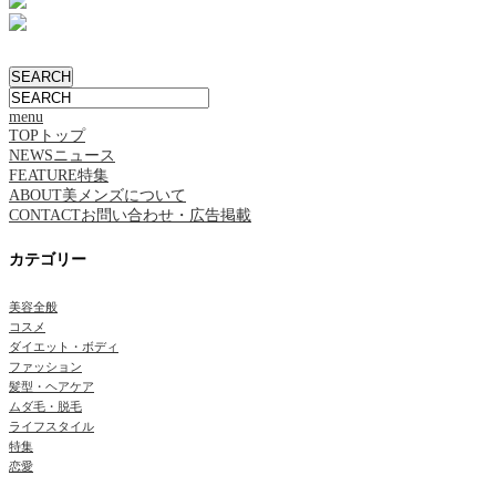
menu
TOP
トップ
NEWS
ニュース
FEATURE
特集
ABOUT
美メンズについて
CONTACT
お問い合わせ・広告掲載
カテゴリー
美容全般
コスメ
ダイエット・ボディ
ファッション
髪型・ヘアケア
ムダ毛・脱毛
ライフスタイル
特集
恋愛