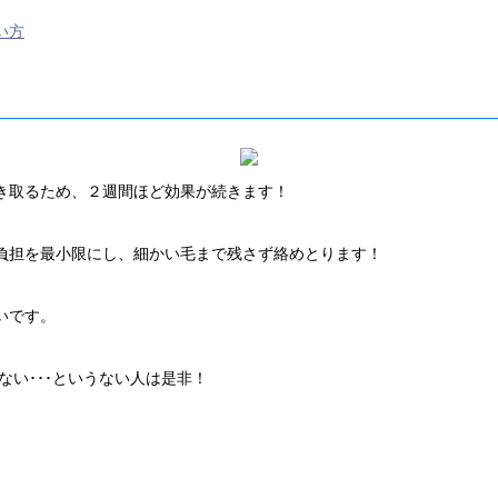
い方
き取るため、２週間ほど効果が続きます！
負担を最小限にし、細かい毛まで残さず絡めとります！
いです。
ない･･･というない人は是非！