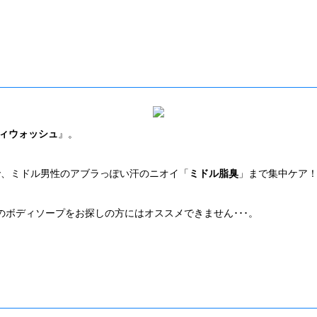
ディウォッシュ
』。
で、ミドル男性のアブラっぽい汗のニオイ「
ミドル脂臭
」まで集中ケア
ボディソープをお探しの方にはオススメできません･･･。