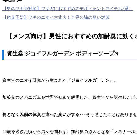
■関連記事
【男のワキガ対策】ワキガにおすすめのデオドラントアイテム3選！
【体臭予防】ワキのニオイ大丈夫！？男の脇の臭い対策
【メンズ向け】男性におすすめの加齢臭に効く
資生堂 ジョイフルガーデン ボディーソープN
資生堂のニオイ研究から生まれた『
ジョイフルガーデン
』。
加齢臭のメカニズムを世界で初めて解明した、資生堂から誕生したボ
何となく以前の体臭と違った臭いがする･･･
そう感じたことはありま
40歳を過ぎた頃から男女を問わず、加齢臭の原因となる「
ノネナール