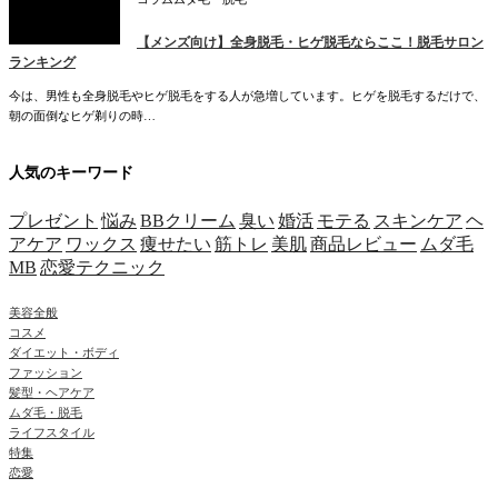
【メンズ向け】全身脱毛・ヒゲ脱毛ならここ！脱毛サロン
ランキング
今は、男性も全身脱毛やヒゲ脱毛をする人が急増しています。ヒゲを脱毛するだけで、
朝の面倒なヒゲ剃りの時…
人気のキーワード
プレゼント
悩み
BBクリーム
臭い
婚活
モテる
スキンケア
ヘ
アケア
ワックス
痩せたい
筋トレ
美肌
商品レビュー
ムダ毛
MB
恋愛テクニック
美容全般
コスメ
ダイエット・ボディ
ファッション
髪型・ヘアケア
ムダ毛・脱毛
ライフスタイル
特集
恋愛