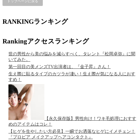
トップページに戻る
RANKING
ランキング
Ranking
アクセスランキング
世の男性から美の悩みを減らすべく、タレント『松岡卓弥』に聞
いてみた。
第一回目の美メンズTV出演者は、『金子昇』さん！
生え際に貼るタイプのカツラが凄い！生え際が気になる人におす
すめ！
【永久保存版】男性向け！ワキ毛処理におすす
めのアイテムはコレ！
【ヒゲを生やしたい方必見】一瞬でお洒落なヒゲにイメチェン！
『プロピア メイクアップヘアコンタクト』