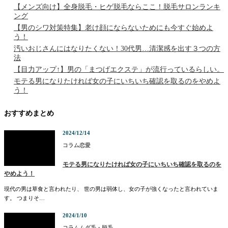
【メンズ向け】全身脱毛・ヒゲ脱毛ならここ！脱毛サロンランキ
ング
【男のシワ対策特集】老け顔にならないためにも今すぐ始めよ
う！
汚いおじさんにはなりたくない！30代男…清潔感を出す３つの方
法
【目力アップ↑】男の「まつげエクステ」が流行っているらしい。
モテる男になりたければ女の子にいちいち確認を取るのをやめよ
う！
おすすめまとめ
2024/12/14
コラム
恋愛
モテる男になりたければ女の子にいちいち確認を取るのを
やめよう！
現代の男は草食と言われたり、 世の男は弱体し、女の子が強くなったと言われていま
す。 つまりそ…
2024/1/10
コラム
ムダ毛・脱毛