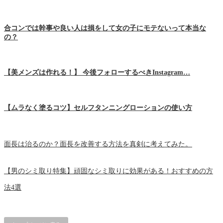
合コンでは幹事や良い人は損をして女の子にモテないって本当な
の？
【美メンズは作れる！】 今後フォローするべきInstagram…
【ムラなく塗るコツ】セルフタンニングローションの使い方
面長は治るのか？面長を改善する方法を真剣に考えてみた。
【男のシミ取り特集】頑固なシミ取りに効果がある！おすすめの方
法4選