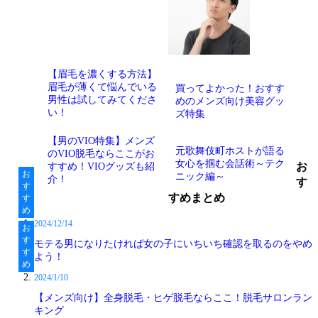
【眉毛を濃くする方法】
眉毛が薄くて悩んでいる
買ってよかった！おすす
男性は試してみてくださ
めのメンズ向け美容グッ
い！
ズ特集
【男のVIO特集】メンズ
元歌舞伎町ホストが語る
のVIO脱毛ならここがお
女心を掴む会話術～テク
お
すすめ！VIOグッズも紹
ニック編～
介！
す
すめまとめ
2024/12/14
モテる男になりたければ女の子にいちいち確認を取るのをやめ
よう！
2024/1/10
【メンズ向け】全身脱毛・ヒゲ脱毛ならここ！脱毛サロンラン
キング