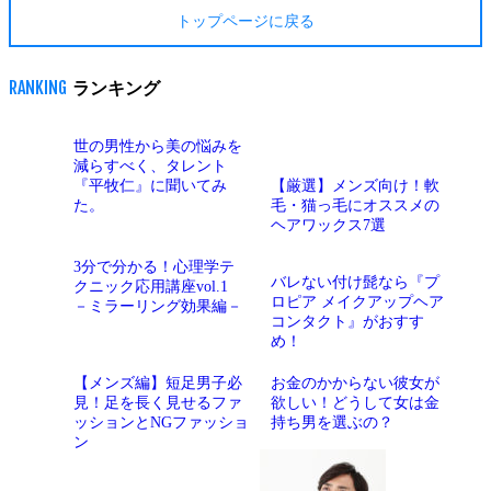
トップページに戻る
RANKING
ランキング
世の男性から美の悩みを
減らすべく、タレント
『平牧仁』に聞いてみ
【厳選】メンズ向け！軟
た。
毛・猫っ毛にオススメの
ヘアワックス7選
3分で分かる！心理学テ
バレない付け髭なら『プ
クニック応用講座vol.1
ロピア メイクアップヘア
－ミラーリング効果編－
コンタクト』がおすす
め！
【メンズ編】短足男子必
お金のかからない彼女が
見！足を長く見せるファ
欲しい！どうして女は金
ッションとNGファッショ
持ち男を選ぶの？
ン