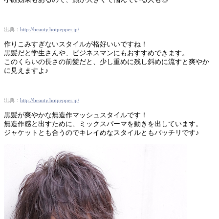
出典：
http://beauty.hotpepper.jp/
作りこみすぎないスタイルが格好いいですね！
黒髪だと学生さんや、ビジネスマンにもおすすめできます。
このくらいの長さの前髪だと、少し重めに残し斜めに流すと爽やか
に見えますよ♪
出典：
http://beauty.hotpepper.jp/
黒髪が爽やかな無造作マッシュスタイルです！
無造作感と出すために、ミックスパーマを動きを出しています。
ジャケットとも合うのでキレイめなスタイルともバッチリです♪