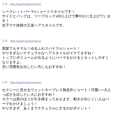
出典：
http://beauty.hotpepper.jp/
シークレットパーマxショートスタイルです！
サイドとバッグは、ツーブロックx刈り上げで爽やかに仕上げていま
す！
女子ウケ抜群の王道ヘアスタイルです。
出典：
http://beauty.hotpepper.jp/
黒髪でもキマル！ゆるふわスパイラルショート！
やりすぎないナチュラルなヘアスタイルがイケてますね！
トップにボリュームが出るようにパーマをかけるとセットしやすく
なりますよ。
甘い雰囲気を出したい方にもおすすめ！
出典：
http://beauty.hotpepper.jp/
セクシーに見せるウェットネープレス無造作ショート！可愛い×大人
っぽさを出したい人におすすめ！
カラーは黒のほうが引き締まってみえます。動きが出にくい人はパ
ーマをかけましょう！
やりすぎず、あくまでナチュラルにするのがポイント！